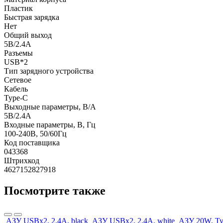
Пластик
Быстрая зарядка
Нет
Общий выход
5В/2.4А
Разъемы
USB*2
Тип зарядного устройства
Сетевое
Кабель
Type-C
Выходные параметры, В/А
5В/2.4А
Входные параметры, В, Гц
100-240В, 50/60Гц
Код поставщика
043368
Штрихкод
4627152827918
Посмотрите также
АЗУ USBx2, 2.4A, black
АЗУ USBx2, 2.4A, white
АЗУ 20W, Ty