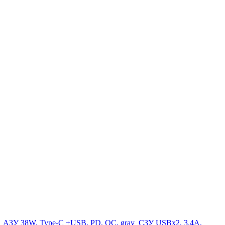
k
АЗУ 38W, Type-C +USB, PD, QC, gray
СЗУ USBx2, 3.4A,