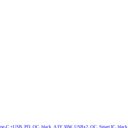
pe-C +USB, PD, QC, black
АЗУ 30W, USBx2, QC, Smart IC, blac