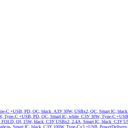
pe-C +USB, PD, QC, black
АЗУ 30W, USBx2, QC, Smart IC, blac
, Type-C +USB, PD, QC, Smart IC, white
СЗУ 30W, Type-C +USB,
 FOLD, QI, 15W, black
СЗУ USBx2, 2.4A, Smart IC, black
СЗУ USB
бель, Smart IC, black
СЗУ 100W, Type-Cx3 +USB, PowerDelivery