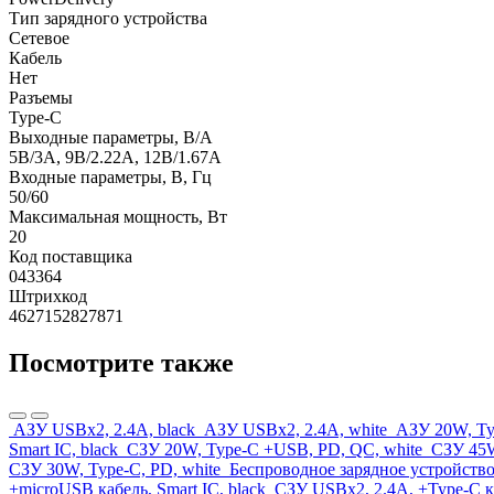
Тип зарядного устройства
Сетевое
Кабель
Нет
Разъемы
Type-C
Выходные параметры, В/А
5В/3А, 9В/2.22А, 12В/1.67А
Входные параметры, В, Гц
50/60
Максимальная мощность, Вт
20
Код поставщика
043364
Штрихкод
4627152827871
Посмотрите также
АЗУ USBx2, 2.4A, black
АЗУ USBx2, 2.4A, white
АЗУ 20W, Ty
Smart IC, black
СЗУ 20W, Type-C +USB, PD, QC, white
СЗУ 45W
СЗУ 30W, Type-C, PD, white
Беспроводное зарядное устройство
+microUSB кабель, Smart IC, black
СЗУ USBx2, 2.4A, +Type-C ка