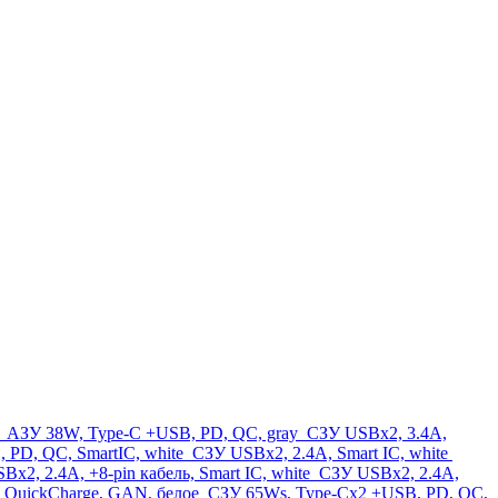
k
АЗУ 38W, Type-C +USB, PD, QC, gray
СЗУ USBx2, 3.4A,
 PD, QC, SmartIC, white
СЗУ USBx2, 2.4A, Smart IC, white
x2, 2.4A, +8-pin кабель, Smart IC, white
СЗУ USBx2, 2.4A,
, QuickCharge, GAN, белое
СЗУ 65Ws, Type-Cx2 +USB, PD, QC,