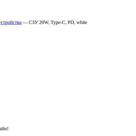
устройства
—
СЗУ 20W, Type-C, PD, white
айн!