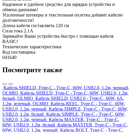
Надежное и удобное средство для зарядки устройства и
обмена данными!
Усиленные штекеры и текстильная оплетка добавят кабелю
долговечности!
Длина кабеля составляеть 120 см
Сила тока 2.1А
Заряжайте Ваши устройства быстро с помощью кабеля
BASIC!
Технические характеристики
Код поставщика
041640
Посмотрите также
Кабель SHIELD, Type-C - Type-C, 60W, USB2.0, 1.2м, черный,
OLMIO
Кабель SHIELD, Type-C - Type-C, 60W, USB2.0, 1.2м,
белый, OLMIO
Кабель SHIELD, USB2.0 - Type-C, 66W, 6A,
1.2м, зеленый, OLMIO
Кабель REEL, Type-C - Type-C, 60W,
USB2.0, 1.2м, черный
Кабель SIMPLE, Type-C - Type-C, 60W,
USB2.0, 1.2м, белый
Кабель SIMPLE, Type-C - Type-C, 60W,
USB2.0, 1.2м, черный
Кабель MASTER, Type-C - Type-C,
60W, USB2.0, 1.2м, белый
Кабель MASTER, Type-C - Type-C,
60W, USB2.0, 1.2м, черный
Кабель BOLT, Type-C - Type-C,