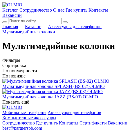
Каталог
Сотрудничество
О нас
Где купить
Контакты
Вакансии
Главная
—
Каталог
—
Аксессуары для телефонов
—
Мультимедийные колонки
Мультимедийные колонки
Фильтры
Сортировка
По популярности
По новизне
Мультимедийная колонка SPLASH (BS-02) OLMIO
Мультимедийная колонка JAZZ (BS-03) OLMIO
Показать ещё
Мобильные телефоны
Аксессуары для телефонов
Компьютерные аксессуары
Сотрудничество
Где купить
Контакты
Сертификаты
Вакансии
best@partnerspb.com